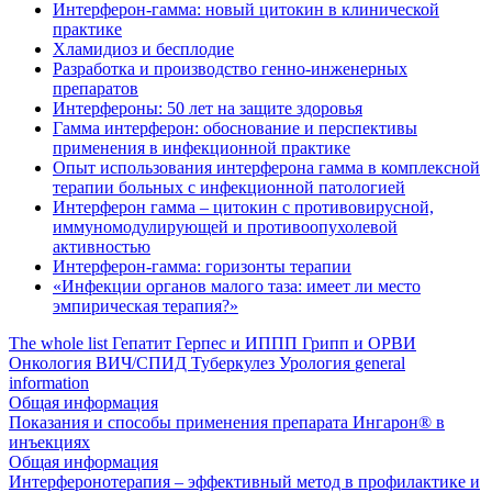
Интерферон-гамма: новый цитокин в клинической
практике
Хламидиоз и бесплодие
Разработка и производство генно-инженерных
препаратов
Интерфероны: 50 лет на защите здоровья
Гамма интерферон: обоснование и перспективы
применения в инфекционной практике
Опыт использования интерферона гамма в комплексной
терапии больных с инфекционной патологией
Интерферон гамма – цитокин с противовирусной,
иммуномодулирующей и противоопухолевой
активностью
Интерферон-гамма: горизонты терапии
«Инфекции органов малого таза: имеет ли место
эмпирическая терапия?»
The whole list
Гепатит
Герпес и ИППП
Грипп и ОРВИ
Онкология
ВИЧ/СПИД
Туберкулез
Урология
general
information
Общая информация
Показания и способы применения препарата Ингарон® в
инъекциях
Общая информация
Интерферонотерапия – эффективный метод в профилактике и