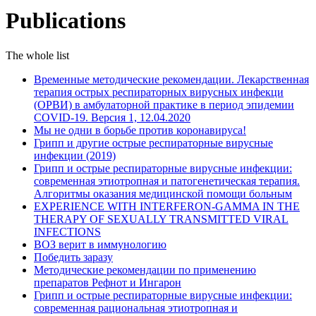
Publications
The whole list
Временные методические рекомендации. Лекарственная
терапия острых респираторных вирусных инфекци
(ОРВИ) в амбулаторной практике в период эпидемии
COVID-19. Версия 1, 12.04.2020
Мы не одни в борьбе против коронавируса!
Грипп и другие острые респираторные вирусные
инфекции (2019)
Грипп и острые респираторные вирусные инфекции:
современная этиотропная и патогенетическая терапия.
Алгоритмы оказания медицинской помощи больным
EXPERIENCE WITH INTERFERON-GAMMA IN THE
THERAPY OF SEXUALLY TRANSMITTED VIRAL
INFECTIONS
ВОЗ верит в иммунологию
Победить заразу
Методические рекомендации по применению
препаратов Рефнот и Ингарон
Грипп и острые респираторные вирусные инфекции:
современная рациональная этиотропная и