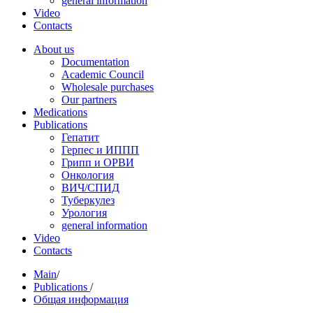
general information
Video
Contacts
About us
Documentation
Academic Council
Wholesale purchases
Our partners
Medications
Publications
Гепатит
Герпес и ИППП
Грипп и ОРВИ
Онкология
ВИЧ/СПИД
Туберкулез
Урология
general information
Video
Contacts
Main
/
Publications
/
Общая информация