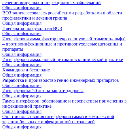
лечении вирусных и инфекционных заболеваний
Общая информация
ВОЗ заинтересовалась российскими разработками в области
профилактики и лечения гриппа
Общая информация
Препараты погрузили на ВОЗ
Общая информация
Интерферон-гамма, фактор некроза опухолей, тимозин-альфа1
– противоинфекционные и противоопухолевые цитокины и
препараты
Общая информация
Интерферон-гамма: новый цитокин в клинической практике
Общая информация
Хламидиоз и бесплодие
Общая информация
Разработка и производство генно-инженерных препаратов
Общая информация
Интерфероны: 50 лет на защите здоровья
Общая информация
Гамма интерферон: обоснование и перспективы применения в
инфекционной практике
Общая информация
Опыт использования интерферона гамма в комплексной
терапии больных с инфекционной патологией
Общая информация