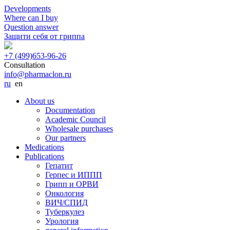
Developments
Where can I buy
Question answer
Защити себя от гриппа
+7 (499)
653-96-26
Consultation
info@pharmaclon.ru
ru
en
About us
Documentation
Academic Council
Wholesale purchases
Our partners
Medications
Publications
Гепатит
Герпес и ИППП
Грипп и ОРВИ
Онкология
ВИЧ/СПИД
Туберкулез
Урология