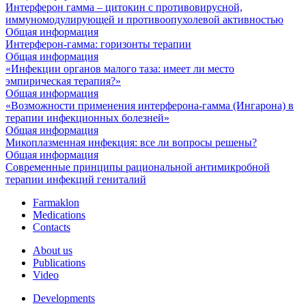
Интерферон гамма – цитокин с противовирусной,
иммуномодулирующей и противоопухолевой активностью
Общая информация
Интерферон-гамма: горизонты терапии
Общая информация
«Инфекции органов малого таза: имеет ли место
эмпирическая терапия?»
Общая информация
«Возможности применения интерферона-гамма (Ингарона) в
терапии инфекционных болезней»
Общая информация
Микоплазменная инфекция: все ли вопросы решены?
Общая информация
Современные принципы рациональной антимикробной
терапии инфекций гениталий
Farmaklon
Medications
Contacts
About us
Publications
Video
Developments