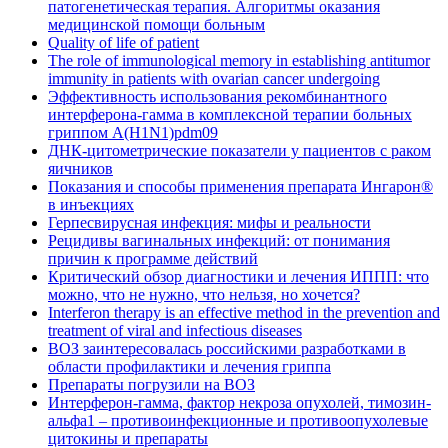
патогенетическая терапия. Алгоритмы оказания
медицинской помощи больным
Quality of life of patient
The role of immunological memory in establishing antitumor
immunity in patients with ovarian cancer undergoing
Эффективность использования рекомбинантного
интерферона-гамма в комплексной терапии больных
гриппом А(H1N1)pdm09
ДНК-цитометрические показатели у пациентов с раком
яичников
Показания и способы применения препарата Ингарон®
в инъекциях
Герпесвирусная инфекция: мифы и реальности
Рецидивы вагинальных инфекций: от понимания
причин к программе действий
Критический обзор диагностики и лечения ИППП: что
можно, что не нужно, что нельзя, но хочется?
Interferon therapy is an effective method in the prevention and
treatment of viral and infectious diseases
ВОЗ заинтересовалась российскими разработками в
области профилактики и лечения гриппа
Препараты погрузили на ВОЗ
Интерферон-гамма, фактор некроза опухолей, тимозин-
альфа1 – противоинфекционные и противоопухолевые
цитокины и препараты