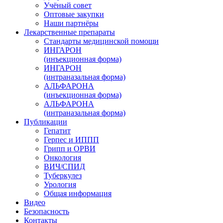
Учёный совет
Оптовые закупки
Наши партнёры
Лекарственные препараты
Стандарты медицинской помощи
ИНГАРОН
(инъекционная форма)
ИНГАРОН
(интраназальная форма)
АЛЬФАРОНА
(инъекционная форма)
АЛЬФАРОНА
(интраназальная форма)
Публикации
Гепатит
Герпес и ИППП
Грипп и ОРВИ
Онкология
ВИЧ/СПИД
Туберкулез
Урология
Общая информация
Видео
Безопасность
Контакты