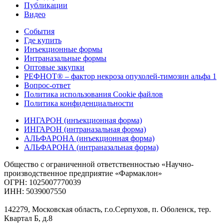
Публикации
Видео
События
Где купить
Инъекционные формы
Интраназальные формы
Оптовые закупки
РЕФНОТ® – фактор некроза опухолей-тимозин альфа 1
Вопрос-ответ
Политика использования Cookie файлов
Политика конфиденциальности
ИНГАРОН (инъекционная форма)
ИНГАРОН (интраназальная форма)
АЛЬФАРОНА (инъекционная форма)
АЛЬФАРОНА (интраназальная форма)
Общество с ограниченной ответственностью «Научно-
производственное предприятие «Фармаклон»
ОГРН: 1025007770039
ИНН: 5039007550
142279, Московская область, г.о.Серпухов, п. Оболенск, тер.
Квартал Б, д.8