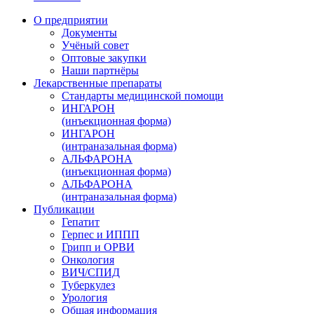
О предприятии
Документы
Учёный совет
Оптовые закупки
Наши партнёры
Лекарственные препараты
Стандарты медицинской помощи
ИНГАРОН
(инъекционная форма)
ИНГАРОН
(интраназальная форма)
АЛЬФАРОНА
(инъекционная форма)
АЛЬФАРОНА
(интраназальная форма)
Публикации
Гепатит
Герпес и ИППП
Грипп и ОРВИ
Онкология
ВИЧ/СПИД
Туберкулез
Урология
Общая информация