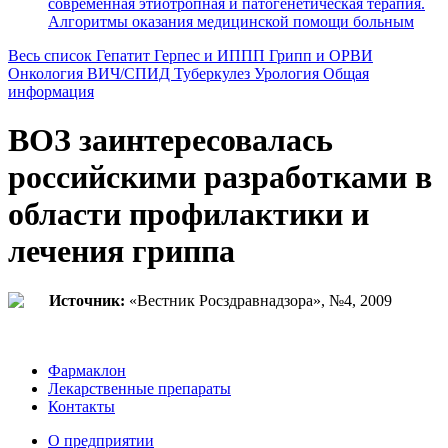
современная этиотропная и патогенетическая терапия.
Алгоритмы оказания медицинской помощи больным
Весь список
Гепатит
Герпес и ИППП
Грипп и ОРВИ
Онкология
ВИЧ/СПИД
Туберкулез
Урология
Общая
информация
ВОЗ заинтересовалась
российскими разработками в
области профилактики и
лечения гриппа
Источник:
«Вестник Росздравнадзора», №4, 2009
Фармаклон
Лекарственные препараты
Контакты
О предприятии