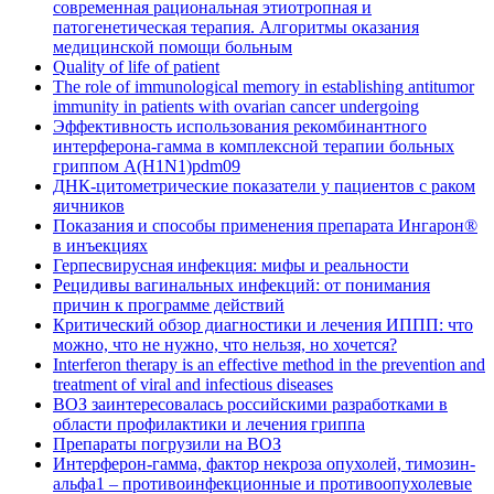
современная рациональная этиотропная и
патогенетическая терапия. Алгоритмы оказания
медицинской помощи больным
Quality of life of patient
The role of immunological memory in establishing antitumor
immunity in patients with ovarian cancer undergoing
Эффективность использования рекомбинантного
интерферона-гамма в комплексной терапии больных
гриппом А(H1N1)pdm09
ДНК-цитометрические показатели у пациентов с раком
яичников
Показания и способы применения препарата Ингарон®
в инъекциях
Герпесвирусная инфекция: мифы и реальности
Рецидивы вагинальных инфекций: от понимания
причин к программе действий
Критический обзор диагностики и лечения ИППП: что
можно, что не нужно, что нельзя, но хочется?
Interferon therapy is an effective method in the prevention and
treatment of viral and infectious diseases
ВОЗ заинтересовалась российскими разработками в
области профилактики и лечения гриппа
Препараты погрузили на ВОЗ
Интерферон-гамма, фактор некроза опухолей, тимозин-
альфа1 – противоинфекционные и противоопухолевые