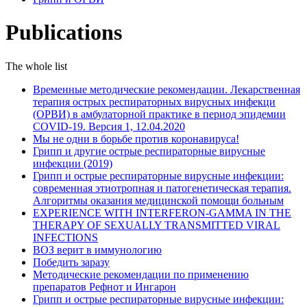
Publications
The whole list
Временные методические рекомендации. Лекарственная
терапия острых респираторных вирусных инфекци
(ОРВИ) в амбулаторной практике в период эпидемии
COVID-19. Версия 1, 12.04.2020
Мы не одни в борьбе против коронавируса!
Грипп и другие острые респираторные вирусные
инфекции (2019)
Грипп и острые респираторные вирусные инфекции:
современная этиотропная и патогенетическая терапия.
Алгоритмы оказания медицинской помощи больным
EXPERIENCE WITH INTERFERON-GAMMA IN THE
THERAPY OF SEXUALLY TRANSMITTED VIRAL
INFECTIONS
ВОЗ верит в иммунологию
Победить заразу
Методические рекомендации по применению
препаратов Рефнот и Ингарон
Грипп и острые респираторные вирусные инфекции: