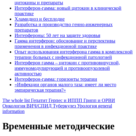
цитокины и препараты
Интерферон-гамма: новый цитокин в клинической
практике
Хламидиоз и бесплодие
Разработка и производство генно-инженерных
препаратов
Интерфероны: 50 лет на защите здоровья
Гамма интерферон: обоснование и перспективы
применения в инфекционной практике
Опыт использования интерферона гамма в комплексной
терапии больных с инфекционной патологией
Интерферон гамма – цитокин с противовирусной,
иммуномодулирующей и противоопухолевой
активностью
Интерферон-гамма: горизонты терапии
«Инфекции органов малого таза: имеет ли место
эмпирическая терапия?»
The whole list
Гепатит
Герпес и ИППП
Грипп и ОРВИ
Онкология
ВИЧ/СПИД
Туберкулез
Урология
general
information
Временные методические