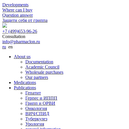
Developments
Where can I buy
Question answer
Защити себя от гриппа
+7 (499)
653-96-26
Consultation
info@pharmaclon.ru
ru
en
About us
Documentation
Academic Council
Wholesale purchases
Our partners
Medications
Publications
Гепатит
Герпес и ИППП
Грипп и ОРВИ
Онкология
ВИЧ/СПИД
Туберкулез
Урология