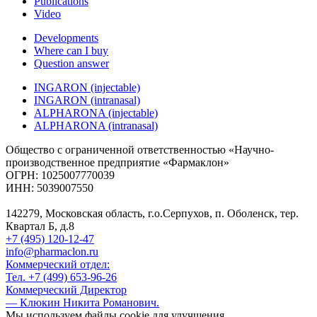
Publications
Video
Developments
Where can I buy
Question answer
INGARON (injectable)
INGARON (intranasal)
ALPHARONA (injectable)
ALPHARONA (intranasal)
Общество с ограниченной ответственностью «Научно-
производственное предприятие «Фармаклон»
ОГРН: 1025007770039
ИНН: 5039007550
142279, Московская область, г.о.Серпухов, п. Оболенск, тер.
Квартал Б, д.8
+7 (495) 120-12-47
info@pharmaclon.ru
Коммерческий отдел:
Тел. +7 (499) 653-96-26
Коммерческий Директор
— Клюкин Никита Романович.
Мы используем файлы cookie для улучшения