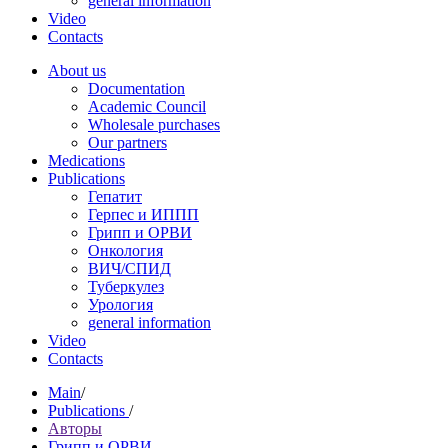
general information
Video
Contacts
About us
Documentation
Academic Council
Wholesale purchases
Our partners
Medications
Publications
Гепатит
Герпес и ИППП
Грипп и ОРВИ
Онкология
ВИЧ/СПИД
Туберкулез
Урология
general information
Video
Contacts
Main
/
Publications
/
Авторы
Грипп и ОРВИ