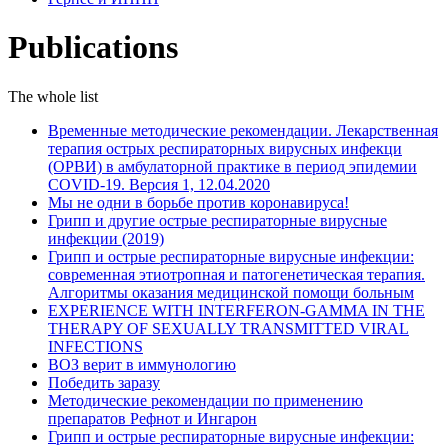
Publications
The whole list
Временные методические рекомендации. Лекарственная
терапия острых респираторных вирусных инфекци
(ОРВИ) в амбулаторной практике в период эпидемии
COVID-19. Версия 1, 12.04.2020
Мы не одни в борьбе против коронавируса!
Грипп и другие острые респираторные вирусные
инфекции (2019)
Грипп и острые респираторные вирусные инфекции:
современная этиотропная и патогенетическая терапия.
Алгоритмы оказания медицинской помощи больным
EXPERIENCE WITH INTERFERON-GAMMA IN THE
THERAPY OF SEXUALLY TRANSMITTED VIRAL
INFECTIONS
ВОЗ верит в иммунологию
Победить заразу
Методические рекомендации по применению
препаратов Рефнот и Ингарон
Грипп и острые респираторные вирусные инфекции: