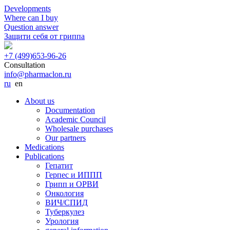
Developments
Where can I buy
Question answer
Защити себя от гриппа
+7 (499)
653-96-26
Consultation
info@pharmaclon.ru
ru
en
About us
Documentation
Academic Council
Wholesale purchases
Our partners
Medications
Publications
Гепатит
Герпес и ИППП
Грипп и ОРВИ
Онкология
ВИЧ/СПИД
Туберкулез
Урология