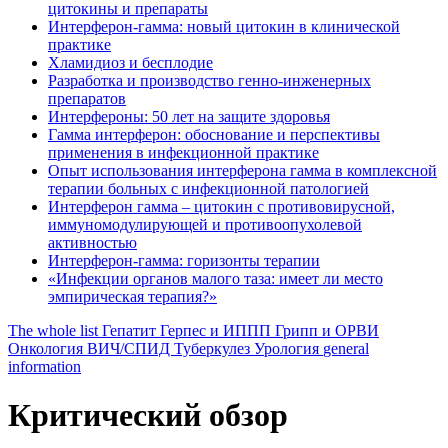
цитокины и препараты
Интерферон-гамма: новый цитокин в клинической
практике
Хламидиоз и бесплодие
Разработка и производство генно-инженерных
препаратов
Интерфероны: 50 лет на защите здоровья
Гамма интерферон: обоснование и перспективы
применения в инфекционной практике
Опыт использования интерферона гамма в комплексной
терапии больных с инфекционной патологией
Интерферон гамма – цитокин с противовирусной,
иммуномодулирующей и противоопухолевой
активностью
Интерферон-гамма: горизонты терапии
«Инфекции органов малого таза: имеет ли место
эмпирическая терапия?»
The whole list
Гепатит
Герпес и ИППП
Грипп и ОРВИ
Онкология
ВИЧ/СПИД
Туберкулез
Урология
general
information
Критический обзор