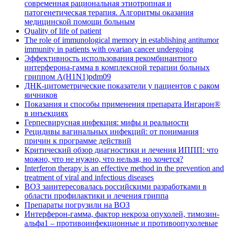
современная рациональная этиотропная и
патогенетическая терапия. Алгоритмы оказания
медицинской помощи больным
Quality of life of patient
The role of immunological memory in establishing antitumor
immunity in patients with ovarian cancer undergoing
Эффективность использования рекомбинантного
интерферона-гамма в комплексной терапии больных
гриппом А(H1N1)pdm09
ДНК-цитометрические показатели у пациентов с раком
яичников
Показания и способы применения препарата Ингарон®
в инъекциях
Герпесвирусная инфекция: мифы и реальности
Рецидивы вагинальных инфекций: от понимания
причин к программе действий
Критический обзор диагностики и лечения ИППП: что
можно, что не нужно, что нельзя, но хочется?
Interferon therapy is an effective method in the prevention and
treatment of viral and infectious diseases
ВОЗ заинтересовалась российскими разработками в
области профилактики и лечения гриппа
Препараты погрузили на ВОЗ
Интерферон-гамма, фактор некроза опухолей, тимозин-
альфа1 – противоинфекционные и противоопухолевые