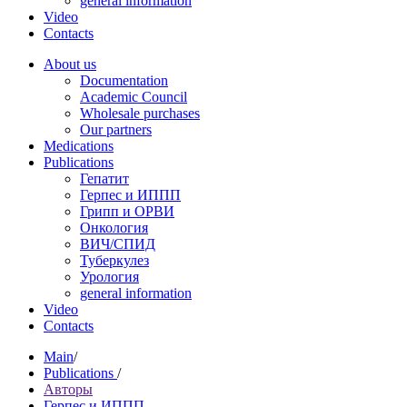
general information
Video
Contacts
About us
Documentation
Academic Council
Wholesale purchases
Our partners
Medications
Publications
Гепатит
Герпес и ИППП
Грипп и ОРВИ
Онкология
ВИЧ/СПИД
Туберкулез
Урология
general information
Video
Contacts
Main
/
Publications
/
Авторы
Герпес и ИППП