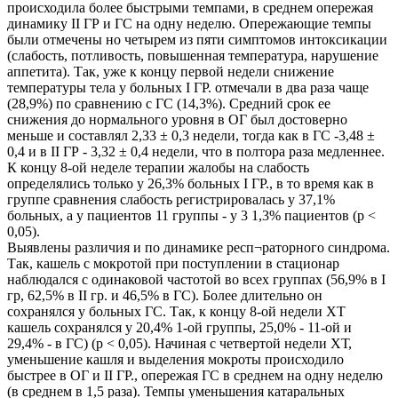
происходила более быстрыми темпами, в среднем опережая
динамику II ГР и ГС на одну неделю. Опережающие темпы
были отмечены но четырем из пяти симптомов интоксикации
(слабость, потливость, повышенная температура, нарушение
аппетита). Так, уже к концу первой недели снижение
температуры тела у больных I ГР. отмечали в два раза чаще
(28,9%) по сравнению с ГС (14,3%). Средний срок ее
снижения до нормального уровня в ОГ был достоверно
меньше и составлял 2,33 ± 0,3 недели, тогда как в ГС -3,48 ±
0,4 и в II ГР - 3,32 ± 0,4 недели, что в полтора раза медленнее.
К концу 8-ой неделе терапии жалобы на слабость
определялись только у 26,3% больных I ГР., в то время как в
группе сравнения слабость регистрировалась у 37,1%
больных, а у пациентов 11 группы - у 3 1,3% пациентов (р <
0,05).
Выявлены различия и по динамике респ¬раторного синдрома.
Так, кашель с мокротой при поступлении в стационар
наблюдался с одинаковой частотой во всех группах (56,9% в I
гр, 62,5% в II гр. и 46,5% в ГС). Более длительно он
сохранялся у больных ГС. Так, к концу 8-ой недели ХТ
кашель сохранялся у 20,4% 1-ой группы, 25,0% - 11-ой и
29,4% - в ГС) (р < 0,05). Начиная с четвертой недели ХТ,
уменьшение кашля и выделения мокроты происходило
быстрее в ОГ и II ГР., опережая ГС в среднем на одну неделю
(в среднем в 1,5 раза). Темпы уменьшения катаральных