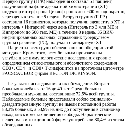
Первую группу (I ГР.) наблюдения составил 51 пациент,
получивший на фоне адекватной химиотерапии (ХТ)
индуктор интерферона Циклоферон в дозе 600 мг однократно,
через день в течение 8 недель. Вторую группу (II ГР.)
составили 16 пациентов, которые получили адекватную ХТ и
интераль + Ингарон® через день (Интераль по 3 млн МЕ и
Ингароном по 500 тыс. МЕ) в течение 8 недель. 35 ВИЧ-
инфицированных больных, страдающих туберкулезом —
группа сравнения (ГС), получали стандартную ХТ.
Пациенты всех групп обследованы по общепринятой
методике. Кроме того, всем больным произведены
углубленные иммунологические исследования крови с
определением относительного и абсолютного содержания
СDЗ+, СD4+ и СD8+ Т-лимфоцитов на проточном цитометре
FACSCAUBUR фирмы BECTON DICKINSON.
Результаты исследования и их обсуждение. Возраст
больных колебался от 16 до 49 лет. Среди больных
преобладали мужчины, составившие 72,5% всей группы.
Наблюдаемые больные представляли собою социально-
дезадаптированную группу: не имели постоянной работы
83,3% больных, а 53,9% из них до поступления в стационар
находились в местах лишения свободы. Наркотические
вещества в инъекционной форме употребляли 80,4% из числа
обследованных.