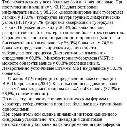
Туберкулез легких у всех больных был выявлен впервые. При
поступлении в клинику у 43,1% диагностирован
инфильтративный, у 38,2%о -диссеминированный туберкулез
легких, у 17,6% - туберкулез внутригрудных лимфатических
узлов (ВГЛУ) и у 1% -фиброзно-кавернозный туберкулез
легких. Поражения легких у 36,3% больных носили
распространенный характер и занимали более трех сегментов.
Ограниченные по распространенности процессы (моно — и
бисегментарные) выявлялись у 56,9%) больных. У 74,5%
больных определялись признаки аденогенности
туберкулезного процесса. Деструктивные изменения
определяли у 60,8% . Микобактерии туберкулеза (МБТ) в
мокроте обнаруживались у 60,8% обследованных.
Лекарственно-устойчивые штаммы МБТ выделялись у 58,1%
больных.
Стадию ВИЧ-инфекции определяли по классификации
В.В. Покровского (2001). Как показали исследования, чаще
всего у больных диагностировалась 4А и 4Б стадия (37,3% и
56,8%, соответственно).
По возрасту, половому составу, клиническим формам и
характеру туберкулезного процесса больные всех групп были
однородными.
При сравнительной оценке динамики интоксикационного
синдрома установлено, что ликвидация симптомов
интоксикации у больных на фоне применения циклоферона