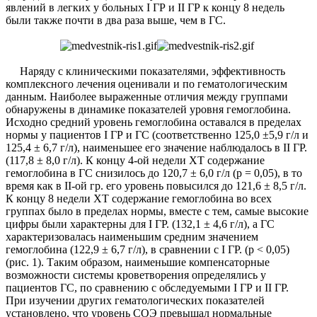
явлений в легких у больных I ГР и II ГР к концу 8 недель
были также почти в два раза выше, чем в ГС.
Наряду с клиническими показателями, эффективность
комплексного лечения оценивали и по гематологическим
данным. Наиболее выраженные отличия между группами
обнаружены в динамике показателей уровня гемоглобина.
Исходно средний уровень гемоглобина оставался в пределах
нормы у пациентов I ГР и ГС (соответственно 125,0 ±5,9 г/л и
125,4 ± 6,7 г/л), наименьшее его значение наблюдалось в II ГР.
(117,8 ± 8,0 г/л). К концу 4-ой недели ХТ содержание
гемоглобина в ГС снизилось до 120,7 ± 6,0 г/л (р = 0,05), в то
время как в II-ой гр. его уровень повысился до 121,6 ± 8,5 г/л.
К концу 8 недели ХТ содержание гемоглобина во всех
группах было в пределах нормы, вместе с тем, самые высокие
цифры были характерны для I ГР. (132,1 ± 4,6 г/л), а ГС
характеризовалась наименьшим средним значением
гемоглобина (122,9 ± 6,7 г/л), в сравнении с I ГР. (р < 0,05)
(рис. 1). Таким образом, наименьшие компенсаторные
возможности системы кроветворения определялись у
пациентов ГС, по сравнению с обследуемыми I ГР и II ГР.
При изучении других гематологических показателей
установлено, что уровень СОЭ превышал нормальные