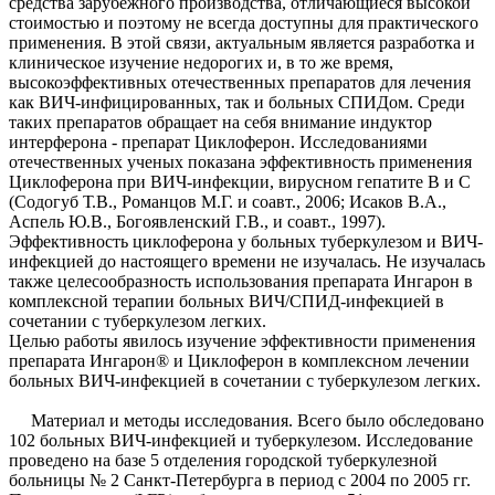
средства зарубежного производства, отличающиеся высокой
стоимостью и поэтому не всегда доступны для практического
применения. В этой связи, актуальным является разработка и
клиническое изучение недорогих и, в то же время,
высокоэффективных отечественных препаратов для лечения
как ВИЧ-инфицированных, так и больных СПИДом. Среди
таких препаратов обращает на себя внимание индуктор
интерферона - препарат Циклоферон. Исследованиями
отечественных ученых показана эффективность применения
Циклоферона при ВИЧ-инфекции, вирусном гепатите В и С
(Содогуб Т.В., Романцов М.Г. и соавт., 2006; Исаков В.А.,
Аспель Ю.В., Богоявленский Г.В., и соавт., 1997).
Эффективность циклоферона у больных туберкулезом и ВИЧ-
инфекцией до настоящего времени не изучалась. Не изучалась
также целесообразность использования препарата Ингарон в
комплексной терапии больных ВИЧ/СПИД-инфекцией в
сочетании с туберкулезом легких.
Целью работы явилось изучение эффективности применения
препарата Ингарон® и Циклоферон в комплексном лечении
больных ВИЧ-инфекцией в сочетании с туберкулезом легких.
Материал и методы исследования. Всего было обследовано
102 больных ВИЧ-инфекцией и туберкулезом. Исследование
проведено на базе 5 отделения городской туберкулезной
больницы № 2 Санкт-Петербурга в период с 2004 по 2005 гг.