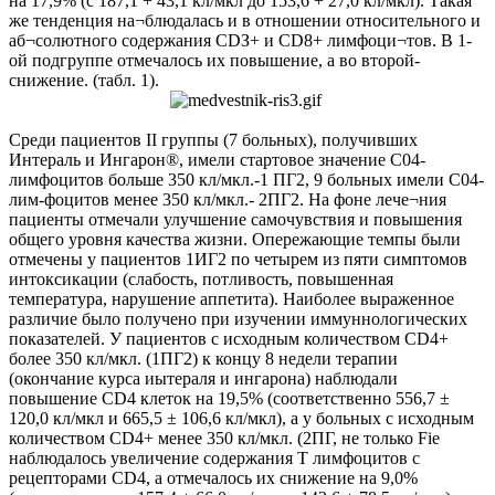
на 17,9% (с 187,1 + 43,1 кл/мкл до 153,6 + 27,0 кл/мкл). Такая
же тенденция на¬блюдалась и в отношении относительного и
аб¬солютного содержания СDЗ+ и СD8+ лимфоци¬тов. В 1-
ой подгруппе отмечалось их повышение, а во второй-
снижение. (табл. 1).
Среди пациентов II группы (7 больных), получивших
Интераль и Ингарон®, имели стартовое значение С04-
лимфоцитов больше 350 кл/мкл.-1 ПГ2, 9 больных имели С04-
лим-фоцитов менее 350 кл/мкл.- 2ПГ2. На фоне лече¬ния
пациенты отмечали улучшение самочувствия и повышения
общего уровня качества жизни. Опережающие темпы были
отмечены у пациентов 1ИГ2 по четырем из пяти симптомов
интоксикации (слабость, потливость, повышенная
температура, нарушение аппетита). Наиболее выраженное
различие было получено при изучении иммуннологических
показателей. У пациентов с исходным количеством СD4+
более 350 кл/мкл. (1ПГ2) к концу 8 недели терапии
(окончание курса иытераля и ингарона) наблюдали
повышение СD4 клеток на 19,5% (соответственно 556,7 ±
120,0 кл/мкл и 665,5 ± 106,6 кл/мкл), а у больных с исходным
количеством СD4+ менее 350 кл/мкл. (2ПГ, не только Fie
наблюдалось увеличение содержания Т лимфоцитов с
рецепторами СD4, а отмечалось их снижение на 9,0%