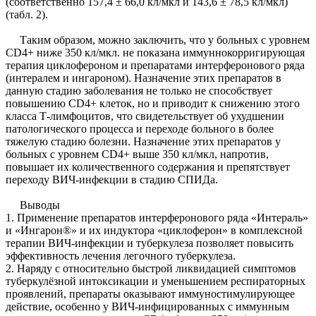
(соответственно 157,4 ± 66,0 кл/мкл и 143,6 ± 78,5 кл/мкл)
(табл. 2).
Таким образом, можно заключить, что у больных с уровнем
СD4+ ниже 350 кл/мкл. не показана иммуннокорригирующая
терапия циклофероном и препаратами интерферонового ряда
(интералем и ингароном). Назначение этих препаратов в
данную стадию заболевания не только не способствует
повышению CD4+ клеток, но и приводит к снижению этого
класса Т-лимфоцитов, что свидетельствует об ухудшении
патологического процесса и переходе больного в более
тяжелую стадию болезни. Назначение этих препаратов у
больных с уровнем СD4+ выше 350 кл/мкл, напротив,
повышает их количественного содержания и препятствует
переходу ВИЧ-инфекции в стадию СПИДа.
Выводы
1. Применение препаратов интерферонового ряда «Интераль»
и «Ингарон®» и их индуктора «циклоферон» в комплексной
терапии ВИЧ-инфекции и туберкулеза позволяет повысить
эффективность лечения легочного туберкулеза.
2. Наряду с относительно быстрой ликвидацией симптомов
туберкулёзной интоксикации и уменьшением респираторных
проявлений, препараты оказывают иммуностимулирующее
действие, особенно у ВИЧ-инфицированных с иммунным