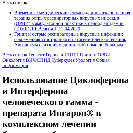
Весь список
Временные методические рекомендации. Лекарственная
терапия острых респираторных вирусных инфекци
(ОРВИ) в амбулаторной практике в период эпидемии
COVID-19. Версия 1, 12.04.2020
Грипп и острые респираторные вирусные инфекции:
современная этиотропная и патогенетическая терапия.
Алгоритмы оказания медицинской помощи больным
Весь список
Гепатит
Герпес и ИППП
Грипп и ОРВИ
Онкология
ВИЧ/СПИД
Туберкулез
Урология
Общая
информация
Использование Циклоферона
и Интерферона
человеческого гамма -
препарата Ингарон® в
комплексном лечении