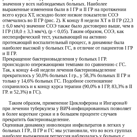
значения у всех наблюдаемых больных. Наиболее
выраженные изменения были в I ГР и II ГР на протяжении
всего курса ХТ, исходно более низкие показатели СОЭ
отмечались во II ГР (рис. 2). К концу 8 недели ХТ в II ГР (22,3
± 6,0 мм/ч) значение СОЭ также было достоверно выше, чем в
I ГР (18,0 ± 3,3 мм/ч), (р < 0,05). Таким образом, СОЭ, как
неспецифический тест, указывающий на активно
протекающий воспалительный процесс, в динамике была
наиболее высокой у больных ГС, в отличие от пациентов I ГР
и II ГР.
Прекращение бактериовыделения у больных I ГР.
происходило опережающими темпами по сравнению с ГС.
Так, к концу 4-ой недели лечения бактериовыделение
прекратилось у 50,0% больных I гр., у 58,3% больных II ГР и
только у 14,6% больных ГС. Подобное соотношение
сохранилось и к концу курса терапии (90,0% в I ГР, 83,3% в II
ГР. и 52,3%) в ГС).
Таким образом, применение Циклоферона и Ингарона®
при лечении туберкулеза у ВИЧ-инфицированных позволяет
в более короткие сроки и в большем проценте случаев
прекратить бактериовыделение.
Оценивая динамику инволюции инфильтратов в легких у
больных I ГР., II ГР и ГС мы установили, что во всех группах
наиболее выраженная регрессия наблюдалась у больных с