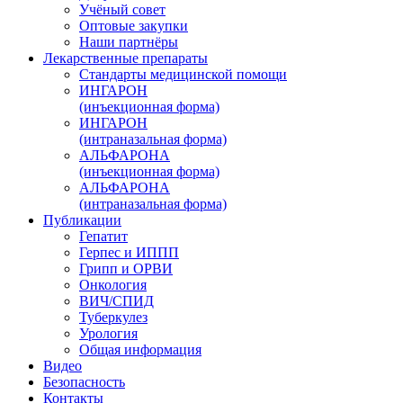
Учёный совет
Оптовые закупки
Наши партнёры
Лекарственные препараты
Стандарты медицинской помощи
ИНГАРОН
(инъекционная форма)
ИНГАРОН
(интраназальная форма)
АЛЬФАРОНА
(инъекционная форма)
АЛЬФАРОНА
(интраназальная форма)
Публикации
Гепатит
Герпес и ИППП
Грипп и ОРВИ
Онкология
ВИЧ/СПИД
Туберкулез
Урология
Общая информация
Видео
Безопасность
Контакты