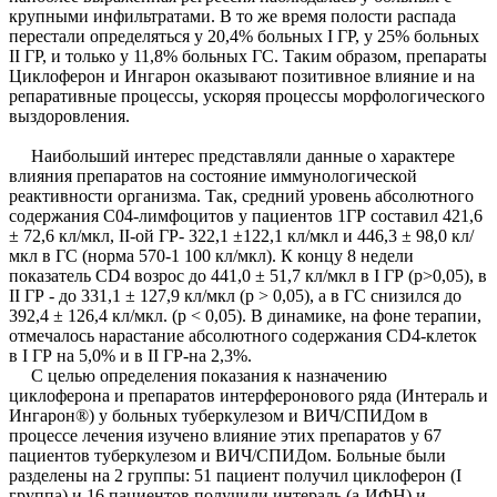
крупными инфильтратами. В то же время полости распада
перестали определяться у 20,4% больных I ГР, у 25% больных
II ГР, и только у 11,8% больных ГС. Таким образом, препараты
Циклоферон и Ингарон оказывают позитивное влияние и на
репаративные процессы, ускоряя процессы морфологического
выздоровления.
Наибольший интерес представляли данные о характере
влияния препаратов на состояние иммунологической
реактивности организма. Так, средний уровень абсолютного
содержания С04-лимфоцитов у пациентов 1ГР составил 421,6
± 72,6 кл/мкл, II-ой ГР- 322,1 ±122,1 кл/мкл и 446,3 ± 98,0 кл/
мкл в ГС (норма 570-1 100 кл/мкл). К концу 8 недели
показатель СD4 возрос до 441,0 ± 51,7 кл/мкл в I ГР (р>0,05), в
II ГР - до 331,1 ± 127,9 кл/мкл (р > 0,05), а в ГС снизился до
392,4 ± 126,4 кл/мкл. (р < 0,05). В динамике, на фоне терапии,
отмечалось нарастание абсолютного содержания СD4-клеток
в I ГР на 5,0% и в II ГР-на 2,3%.
С целью определения показания к назначению
циклоферона и препаратов интерферонового ряда (Интераль и
Ингарон®) у больных туберкулезом и ВИЧ/СПИДом в
процессе лечения изучено влияние этих препаратов у 67
пациентов туберкулезом и ВИЧ/СПИДом. Больные были
разделены на 2 группы: 51 пациент получил циклоферон (I
группа) и 16 пациентов получили интераль (а-ИФН) и