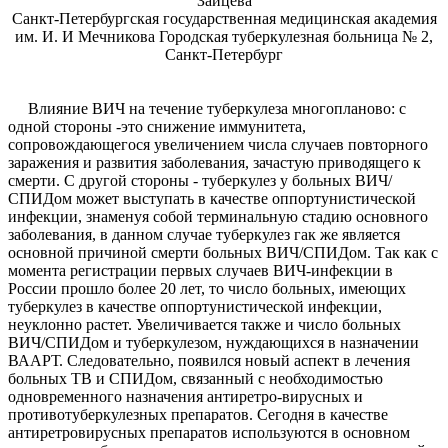
Зайцева
Санкт-Петербургская государственная медицинская академия
им. И. И Мечникова Городская туберкулезная больница № 2,
Санкт-Петербург
Влияние ВИЧ на течение туберкулеза многопланово: с
одной стороны -это снижение иммунитета,
сопровождающегося увеличением числа случаев повторного
заражения и развития заболевания, зачастую приводящего к
смерти. С другой стороны - туберкулез у больных ВИЧ/
СПИДом может выступать в качестве оппортунистической
инфекции, знаменуя собой терминальную стадию основного
заболевания, в данном случае туберкулез гак же является
основной причиной смерти больных ВИЧ/СПИДом. Так как с
момента регистрации первых случаев ВИЧ-инфекции в
России прошло более 20 лет, то число больных, имеющих
туберкулез в качестве оппортунистической инфекции,
неуклонно растет. Увеличивается также и число больных
ВИЧ/СПИДом и туберкулезом, нуждающихся в назначении
ВААРТ. Следовательно, появился новый аспект в лечения
больных ТВ и СПИДом, связанный с необходимостью
одновременного назначения антиретро-вирусных и
противотуберкулезных препаратов. Сегодня в качестве
антиретровирусных препаратов используются в основном