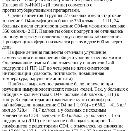
Ингарон® (у-ИФН) - (II группа) совместно с
противотуберкулезными препаратами.
Среди пациентов I группы 27 больных имели стартовое
значение СD4-лимфоцитов больше 350 кл/мкл.— 1 ПГ, 24
больных имели стартовое значение С04-лимфоцитов меньше
350 кл/мкл.- 2 ПГ. Пациенты обеих подгрупп не отличались
по полу, возрасту и наличию сопутствующих заболеваний.
Препарат циклоферон назначался рег os в дозе 600 мг через
день.
На фоне лечения пациенты отмечали улучшение
самочувствия и повышения общего уровня качества жизни.
Опережающие темпы были отмечены у пациентов 1-ой
подгруппе (1 ПГ) 11Г по четырем из пяти симптомов
интоксикации (слабость, потливость, повышенная
температура, нарушение аппетита).
Наиболее выраженное различие было получено при
изучении иммуннологическпх показа¬телей. Так, у больных с
исходным количеством СD4+- больше 350 кл/мкл. (1ПГ) к
концу 8 недоли терапии (окончание курса циклоферо-
на) наблюдали повышение СD4 на 1 1,0%) - с 656,2 + 41,3 кл/
мкл до 728,4 + 74,7 кл/мкл, а у больных с исходным
количеством СD4 - мень¬ше 350 кл/мкл., у больных 1 1-ой
подгруппы (2Г1Г) не только не наблюдался прирост Т-
лимфоцитов с рецепторами СD4, а отмечалось их снижение