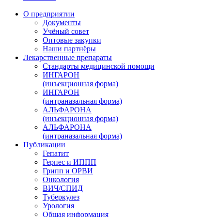
О предприятии
Документы
Учёный совет
Оптовые закупки
Наши партнёры
Лекарственные препараты
Стандарты медицинской помощи
ИНГАРОН
(инъекционная форма)
ИНГАРОН
(интраназальная форма)
АЛЬФАРОНА
(инъекционная форма)
АЛЬФАРОНА
(интраназальная форма)
Публикации
Гепатит
Герпес и ИППП
Грипп и ОРВИ
Онкология
ВИЧ/СПИД
Туберкулез
Урология
Общая информация