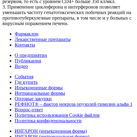
резервом, то есть с уровнем СD4+ больше 350 кл/мкл.
3. Применение циклоферона и интерферонов позволяет
уменьшить частоту гепатотоксических побочных реакций на
противотуберкулезные препараты, в том числе и у больных с
вирусным поражением печени.
Фармаклон
Лекарственные препараты
Контакты
О предприятии
Публикации
Видео
События
Где купить
Инъекционные формы
Интраназальные формы
Оптовые закупки
РЕФНОТ® – фактор некроза опухолей-тимозин альфа 1
Вопрос-ответ
Политика использования Cookie файлов
Политика конфиденциальности
ИНГАРОН (инъекционная форма)
ИНГАРОН (интраназальная форма)