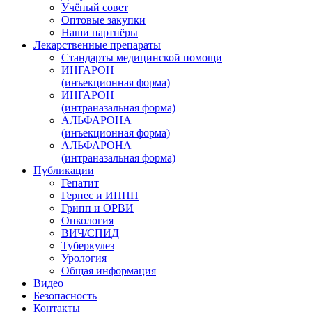
Учёный совет
Оптовые закупки
Наши партнёры
Лекарственные препараты
Стандарты медицинской помощи
ИНГАРОН
(инъекционная форма)
ИНГАРОН
(интраназальная форма)
АЛЬФАРОНА
(инъекционная форма)
АЛЬФАРОНА
(интраназальная форма)
Публикации
Гепатит
Герпес и ИППП
Грипп и ОРВИ
Онкология
ВИЧ/СПИД
Туберкулез
Урология
Общая информация
Видео
Безопасность
Контакты