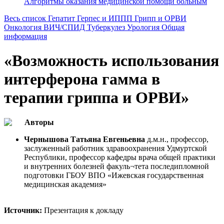
Алгоритмы оказания медицинской помощи больным
Весь список
Гепатит
Герпес и ИППП
Грипп и ОРВИ
Онкология
ВИЧ/СПИД
Туберкулез
Урология
Общая
информация
«Возможность использования
интерферона гамма в
терапии гриппа и ОРВИ»
Авторы
Чернышова Татьяна Евгеньевна
д.м.н., профессор,
заслуженный работник здравоохранения Удмуртской
Республики, профессор кафедры врача общей практики
и внутренних болезней факуль¬тета последипломной
подготовки ГБОУ ВПО «Ижевская государственная
медицинская академия»
Источник:
Презентация к докладу