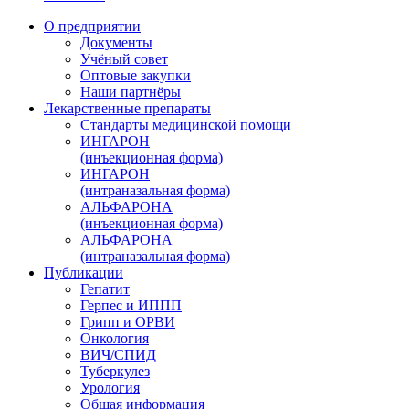
О предприятии
Документы
Учёный совет
Оптовые закупки
Наши партнёры
Лекарственные препараты
Стандарты медицинской помощи
ИНГАРОН
(инъекционная форма)
ИНГАРОН
(интраназальная форма)
АЛЬФАРОНА
(инъекционная форма)
АЛЬФАРОНА
(интраназальная форма)
Публикации
Гепатит
Герпес и ИППП
Грипп и ОРВИ
Онкология
ВИЧ/СПИД
Туберкулез
Урология
Общая информация