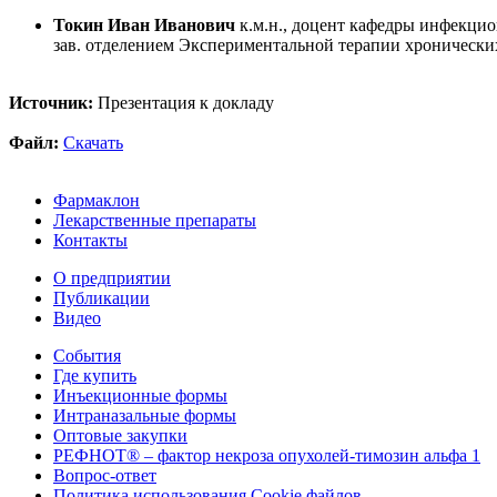
Токин Иван Иванович
к.м.н., доцент кафедры инфекци
зав. отделением Экспериментальной терапии хроническ
Источник:
Презентация к докладу
Файл:
Скачать
Фармаклон
Лекарственные препараты
Контакты
О предприятии
Публикации
Видео
События
Где купить
Инъекционные формы
Интраназальные формы
Оптовые закупки
РЕФНОТ® – фактор некроза опухолей-тимозин альфа 1
Вопрос-ответ
Политика использования Cookie файлов