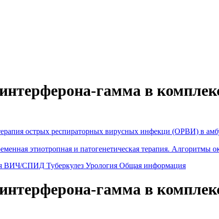
 интерферона-гамма в комплек
терапия острых респираторных вирусных инфекци (ОРВИ) в амбу
ременная этиотропная и патогенетическая терапия. Алгоритмы 
я
ВИЧ/СПИД
Туберкулез
Урология
Общая информация
 интерферона-гамма в комплек