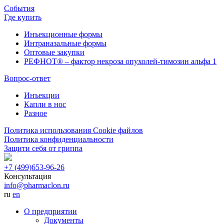
События
Где купить
Инъекционные формы
Интраназальные формы
Оптовые закупки
РЕФНОТ® – фактор некроза опухолей-тимозин альфа 1
Вопрос-ответ
Инъекции
Капли в нос
Разное
Политика использования Cookie файлов
Политика конфиденциальности
Защити себя от гриппа
+7 (499)
653-96-26
Консультация
info@pharmaclon.ru
ru
en
О предприятии
Документы