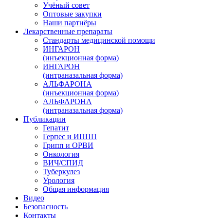
Учёный совет
Оптовые закупки
Наши партнёры
Лекарственные препараты
Стандарты медицинской помощи
ИНГАРОН
(инъекционная форма)
ИНГАРОН
(интраназальная форма)
АЛЬФАРОНА
(инъекционная форма)
АЛЬФАРОНА
(интраназальная форма)
Публикации
Гепатит
Герпес и ИППП
Грипп и ОРВИ
Онкология
ВИЧ/СПИД
Туберкулез
Урология
Общая информация
Видео
Безопасность
Контакты