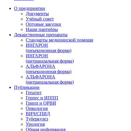
О предприятии
Документы
Учёный совет
Оптовые закупки
Наши партнёры
Лекарственные препараты
Стандарты медицинской помощи
ИНГАРОН
(инъекционная форма)
ИНГАРОН
(интраназальная форма)
АЛЬФАРОНА
(инъекционная форма)
АЛЬФАРОНА
(интраназальная форма)
Публикации
Гепатит
Герпес и ИППП
Грипп и ОРВИ
Онкология
ВИЧ/СПИД
Туберкулез
Урология
Общая информация