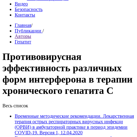
Видео
Безопасность
Контакты
Главная
/
Публикации
/
Авторы
Гепатит
Противовирусная
эффективность различных
форм интерферона в терапии
хронического гепатита С
Весь список
Временные методические рекомендации. Лекарственная
терапия острых респираторных вирусных инфекци
(ОРВИ) в амбулаторной практике в период эпидемии
COVID-19. Версия 1, 12.04.2020