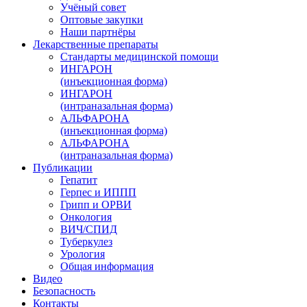
Учёный совет
Оптовые закупки
Наши партнёры
Лекарственные препараты
Стандарты медицинской помощи
ИНГАРОН
(инъекционная форма)
ИНГАРОН
(интраназальная форма)
АЛЬФАРОНА
(инъекционная форма)
АЛЬФАРОНА
(интраназальная форма)
Публикации
Гепатит
Герпес и ИППП
Грипп и ОРВИ
Онкология
ВИЧ/СПИД
Туберкулез
Урология
Общая информация
Видео
Безопасность
Контакты