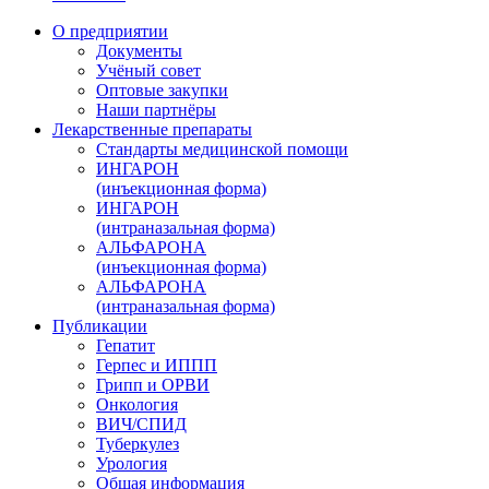
О предприятии
Документы
Учёный совет
Оптовые закупки
Наши партнёры
Лекарственные препараты
Стандарты медицинской помощи
ИНГАРОН
(инъекционная форма)
ИНГАРОН
(интраназальная форма)
АЛЬФАРОНА
(инъекционная форма)
АЛЬФАРОНА
(интраназальная форма)
Публикации
Гепатит
Герпес и ИППП
Грипп и ОРВИ
Онкология
ВИЧ/СПИД
Туберкулез
Урология
Общая информация