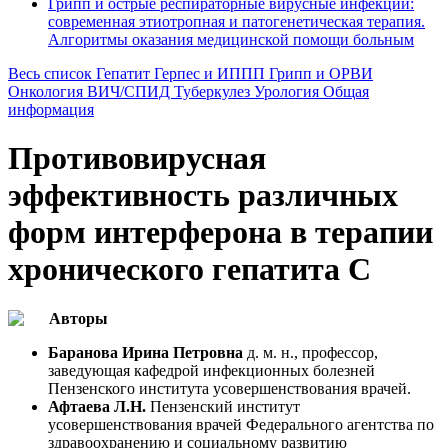
Грипп и острые респираторные вирусные инфекции:
современная этиотропная и патогенетическая терапия.
Алгоритмы оказания медицинской помощи больным
Весь список
Гепатит
Герпес и ИППП
Грипп и ОРВИ
Онкология
ВИЧ/СПИД
Туберкулез
Урология
Общая
информация
Противовирусная
эффективность различных
форм интерферона в терапии
хронического гепатита С
Авторы
Баранова Ирина Петровна
д. м. н., профессор,
заведующая кафедрой инфекционных болезней
Пензенского института усовершенствования врачей.
Афтаева Л.Н.
Пензенский институт
усовершенствования врачей Федерального агентства по
здравоохранению и социальному развитию